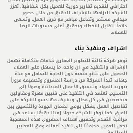
احترافي لتقديم تقارير دورية للعميل بكل شفافية. تعزز
الشركة التزامها بالإشراف الدقيق من خلال حضور
ميداني مستمر وتفاعل مباشر مع فرق العمل. وتسعى
دائماً لتقليل الأخطاء وتحقيق أعلى مستويات الرضا
للعملاء
.
اشراف وتنفيذ بناء
توفر شركة ثالثة للتطوير العقاري خدمات متكاملة تشمل
الإشراف والتنفيذ في آن واحد، ما يسهل على العملاء
الحصول على نتائج متقنة دون الحاجة للتعامل مع عدة
جهات. تبدأ الشركة من دراسة المشروع وتصميمه مروراً
بتوريد المواد وتنسيق الأعمال الميدانية وصولاً إلى
التسليم. تعتمد في التنفيذ على فنيين مهرة ومقاولين
متخصصين في كل مجال. ويشرف مهندسو الشركة على
تفاصيل العمل بشكل يومي لضمان الجودة والتنسيق بين
الفرق. كما توفر الشركة جدولًا زمنيًا دقيقًا يساعد في
مراقبة التقدم وتحقيق أهداف المشروع. هذه المنهجية
تجعل العميل مطمئنًا إلى تنفيذ أعماله وفق المعايير
المطلوبة
.