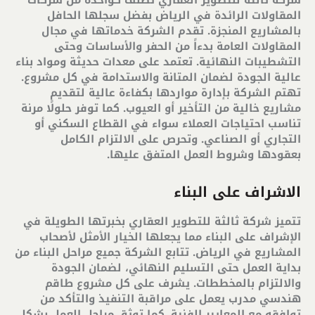
شركة ثالثة للتطوير العقاري تصنف كواحدة من شركات
المقاولات الرائدة في الرياض بفضل سجلها الحافل
بالمشاريع المنجزة. تقدم الشركة خدماتها في مجال
المقاولات العامة بدءاً من الحفر والأساسات وحتى
التشطيبات النهائية. تعتمد على معدات حديثة ومواد بناء
عالية الجودة لضمان المتانة والاستدامة في كل مشروع.
تهتم الشركة بإدارة مواردها بكفاءة عالية لتقديم
مشاريع خالية من التأخير أو العيوب. كما توفر حلولًا مرنة
تناسب احتياجات العملاء سواء في القطاع السكني أو
التجاري أو الصناعي. وتحرص على الالتزام الكامل
بعقودها وشروط العمل المتفق عليها
.
الاشراف على البناء
تتميز شركة ثالثة للتطوير العقاري بخبرتها الطويلة في
الإشراف على البناء مما يجعلها الخيار الأمثل لأصحاب
المشاريع في الرياض. تتابع الشركة جميع مراحل البناء من
بداية العمل حتى التسليم النهائي، لضمان الجودة
والالتزام بالمخططات. يشرف على كل مشروع طاقم
هندسي مدرب يعمل على مراقبة التنفيذ والتأكد من
توافقه مع المعايير الفنية. كما توثق مراحل العمل بشكل