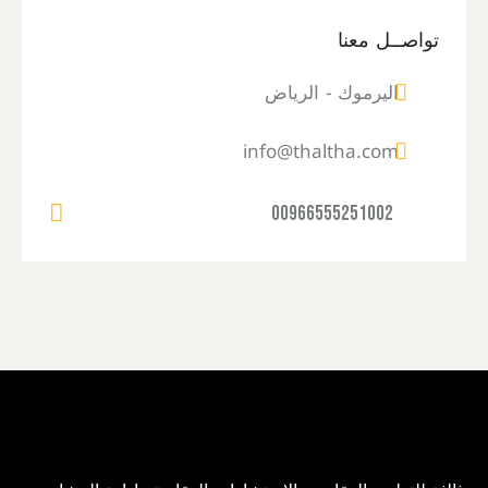
تواصــل معنا
اليرموك - الرياض
info@thaltha.com
00966555251002