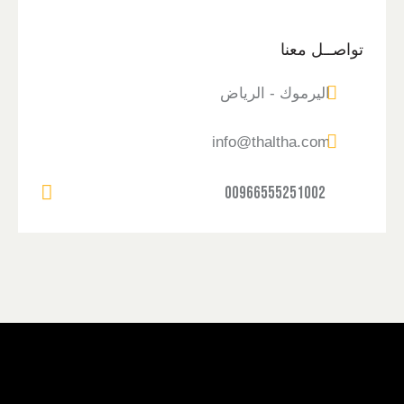
تواصــل معنا
اليرموك - الرياض
info@thaltha.com
00966555251002