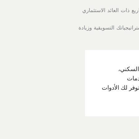
يع ذات العائد الاستثماري
اتيجياتك التسويقية وزيادة
السكني،
دمات
وفر لك الأدوات